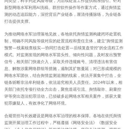
同类型，科学判定风险等级，为后续处置工作提供精准指引。针对
新型网络水军利用AI洗稿、群控软件操作等作案方式，通过舆情监
测的动态追踪能力，深挖背后产业链条，厘清传播脉络，为全链条
打击提供支撑。
为推动网络水军治理落地见效，各地依托舆情监测构建闭环处置机
制，明确不同风险等级对应的处置流程和责任主体，建立“舆情监测
预警—线索核查核实—协同打击处置—后续复盘管控”的全流程工作
模式。对监测发现的网络水军苗头性、倾向性问题，及时发出预警
信号，相关部门快速介入，采取关停违规账号、清理违法有害信
息、解散涉案网络群组等措施，遏制其扩散蔓延；对已形成规模的
网络水军团伙，结合舆情监测追溯的线索，依法开展集中打击，全
链条斩断非法牟利链条，依法追究相关人员责任。2024年以来，相
关部门依托专项行动全力出击，聚焦造谣引流、舆情敲诈、刷量控
评等突出违法犯罪活动，已侦破多起网络水军相关案件，抓获大量
犯罪嫌疑人，有效净化了网络环境。
合规管控与长效建设是网络水军治理的根本保障。各地在依托舆情
监测开展治理工作过程中，严格遵循《网络安全法》《数据安全