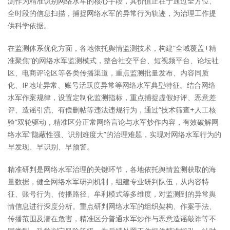
测作为精准识别网络水军的核心手段，其价值正在于通过全方位、
全时段的信息扫描，捕捉网络水军的异常行为轨迹，为治理工作提
供科学依据。
在监测体系优化方面，各地依托舆情监测技术，构建“全域覆盖+精
准聚焦”的网络水军监测模式，整合社交平台、短视频平台、论坛社
区、电商评论区等各类传播渠道，重点监测批量发布、内容同质
化、IP地址异常、账号活跃度异常等网络水军典型特征。结合网络
水军作案规律，设置定制化监测指标，重点捕捉虚假好评、恶意差
评、造谣引流、有偿删帖等违法违规行为，通过“技术筛查+人工核
验”双轮驱动，精准区分正常网络言论与水军炒作内容，有效破解网
络水军“隐蔽性强、识别难度大”的治理难题，实现对网络水军行为的
早发现、早识别、早预警。
精准研判是网络水军治理的关键环节，各地依托舆情监测获取的海
量数据，健全网络水军研判机制，组建专业研判队伍，从内容特
征、账号行为、传播路径、牟利模式等多维度，对监测到的异常舆
情信息进行深度分析。重点研判网络水军的组织架构、作案手法、
传播范围及潜在危害，精准区分普通水军炒作与恶意造谣敲诈等不