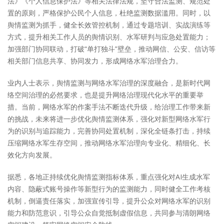
法》《个人信息保护法》等相关法律法规，坚守合法监测、规范处
置的原则，严格保护公民个人信息，杜绝监测数据滥用。同时，以
舆情监测为抓手，健全长效管控机制，通过专题培训、实战演练等
方式，提升相关工作人员的舆情识别、水军研判与应急处置能力；
加强部门协同联动，打破“单打独斗”壁垒，推动网信、公安、信访等
相关部门信息共享、协同发力，形成网络水军治理合力。
业内人士表示，舆情监测与网络水军治理的深度融合，是新时代网
络空间治理的必然要求，也是提升网络治理现代化水平的重要举
措。当前，网络水军的作案手法不断迭代升级，给治理工作带来新
的挑战，未来将进一步优化舆情监测体系，强化对新型网络水军行
为的识别与追踪能力，完善协同处置机制，深化全链条打击，持续
压缩网络水军生存空间，推动网络水军治理向专业化、精细化、长
效化方向发展。
据悉，各地正持续优化舆情监测指标体系，重点强化对AI生成水军
内容、隐蔽式账号操作等新型行为的监测能力，同时健全工作考核
机制，倒逼责任落实，加强宣传引导，提升公众对网络水军的识别
能力和防范意识，引导公众自觉抵制虚假信息，共同参与清朗网络