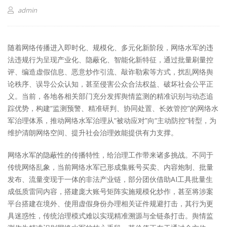
admin
随着网络传播进入即时化、规模化、多元化新阶段，网络水军的违
法违规行为呈现产业化、隐蔽化、智能化新特征，通过批量刷量控
评、编造虚假信息、恶意炒作引流、敲诈勒索等方式，扰乱网络舆
论秩序、误导公众认知，甚至侵害公众合法权益、破坏社会公平正
义。当前，各地各相关部门充分发挥舆情监测的精准识别与动态追
踪优势，构建“监测预警、精准研判、协同处置、长效管控”的网络水
军治理体系，推动网络水军治理从“被动应对”向“主动防控”转型，为
维护清朗网络空间、提升社会治理效能提供有力支撑。
网络水军的隐蔽性的传播特性，给治理工作带来诸多挑战。不同于
传统网络乱象，当前网络水军已形成集账号买卖、内容炮制、批量
发布、流量变现于一体的非法产业链，部分团伙借助AI工具批量生
成低质雷同内容，搭建庞大账号矩阵实施规模化炒作，甚至将涉案
平台搭建在境外、使用虚假身份办理相关证件规避打击，其行为更
具迷惑性，传统治理模式难以实现精准溯源与全链条打击。舆情监