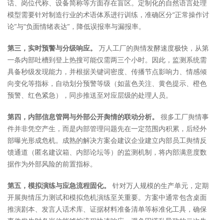
话、岗位代称、设备简称等方面存在盲区。定制化的自然语言处理
模型需要针对制造行业的术语体系进行训练，准确区分“正常操作讨
论”与“负面情绪表达”，降低误报率与漏报率。
第三，实时预警与分级响应。
万人工厂的舆情发酵速度极快，从第
一条内部吐槽到登上热搜可能仅需两三个小时。因此，监测系统需
具备秒级发现能力，并根据关键词密度、传播节点影响力、情感倾
向变化等指标，自动划分预警等级（如蓝色关注、黄色提示、橙色
预警、红色紧急），同步推送至对应层级的处理人员。
第四，内部信息管网与外部公开舆情的联动分析。
很多工厂舆情事
件并非凭空产生，而是内部管理问题先在一定范围内积累，后经外
部曝光形成危机。成熟的解决方案会建议企业建立内部员工舆情反
馈通道（匿名建议箱、内部论坛等）的监测机制，将内部满意度数
据作为外部风险的前置指标。
第五，模拟演练与应急流程固化。
针对万人规模的生产单元，定期
开展舆情压力测试和模拟危机演练至关重要。方案中通常包含桌面
推演剧本、发言人话术库、证据材料准备清单等标准化工具，确保