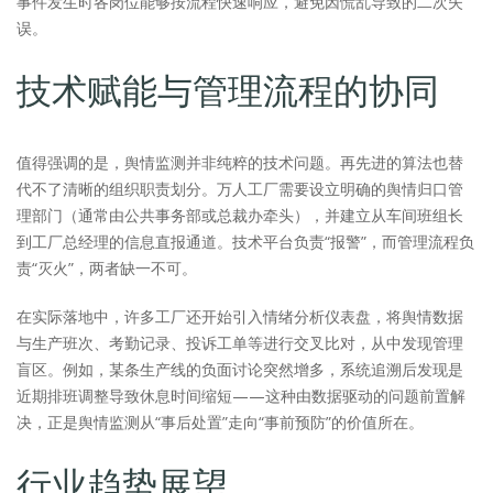
事件发生时各岗位能够按流程快速响应，避免因慌乱导致的二次失
误。
技术赋能与管理流程的协同
值得强调的是，舆情监测并非纯粹的技术问题。再先进的算法也替
代不了清晰的组织职责划分。万人工厂需要设立明确的舆情归口管
理部门（通常由公共事务部或总裁办牵头），并建立从车间班组长
到工厂总经理的信息直报通道。技术平台负责“报警”，而管理流程负
责“灭火”，两者缺一不可。
在实际落地中，许多工厂还开始引入情绪分析仪表盘，将舆情数据
与生产班次、考勤记录、投诉工单等进行交叉比对，从中发现管理
盲区。例如，某条生产线的负面讨论突然增多，系统追溯后发现是
近期排班调整导致休息时间缩短——这种由数据驱动的问题前置解
决，正是舆情监测从“事后处置”走向“事前预防”的价值所在。
行业趋势展望