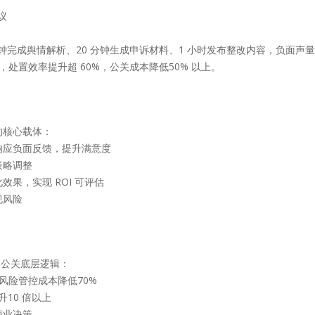
议
完成舆情解析、20 分钟生成申诉材料、1 小时发布整改内容，负面声量2
，处置效率提升超 60%，公关成本降低50% 以上。
的核心载体：
响应负面反馈，提升满意度
策略调整
果，实现 ROI 可评估
规风险
重构公关底层逻辑：
，风险管控成本降低70%
升10 倍以上
商业决策