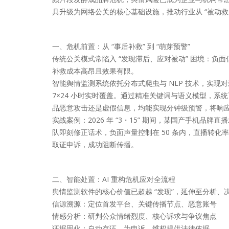
具升级为网络公关的核心基础设施，推动行业从 “被动救火
一、危机前置：从 “事后补救” 到 “萌芽预警”
传统公关模式常陷入 “发现滞后、应对被动” 困境：
补救成本高昂且效果有限。
智能舆情监测系统依托分布式爬虫与 NLP 技术，实现对
7×24 小时实时覆盖。通过精准关键词与语义模型，系统
品恶意攻击还是虚假信息，均能实现分钟级预警，将响应窗口从
实战案例：2026 年 “3・15” 期间，某国产手机
队即刻修正话术，负面声量控制在 50 条内，直播转化率反
取证申诉，成功阻断传播。
二、智能处置：AI 重构危机应对全流程
舆情监测软件的核心价值已超越 “发现”，延伸至分析
信源溯源：定位首发平台、关键传播节点、恶意账号
情感分析：研判公众情绪烈度、核心诉求与争议焦点
证据固化：自动存证，为申诉、维权提供法律依据