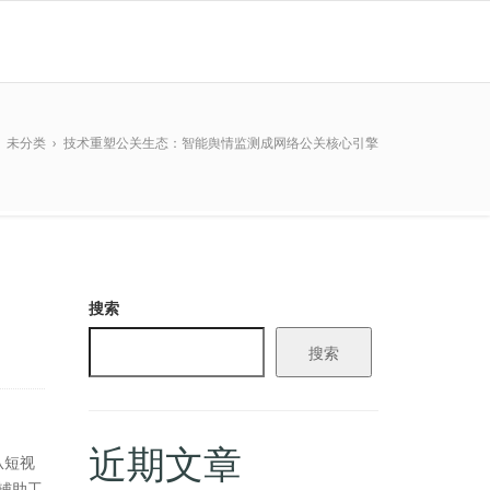
›
未分类
›
技术重塑公关生态：智能舆情监测成网络公关核心引擎
搜索
搜索
近期文章
从短视
辅助工