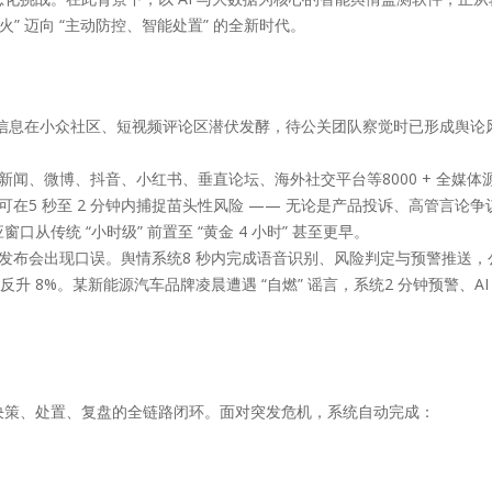
” 迈向 “主动防控、智能处置” 的全新时代。
负面信息在小众社区、短视频评论区潜伏发酵，待公关团队察觉时已形成舆论
新闻、微博、抖音、小红书、垂直论坛、海外社交平台等8000 + 全媒体
可在5 秒至 2 分钟内捕捉苗头性风险 —— 无论是产品投诉、高管言论争
传统 “小时级” 前置至 “黄金 4 小时” 甚至更早。
品牌直播发布会出现口误。舆情系统8 秒内完成语音识别、风险判定与预警推送
升 8%。某新能源汽车品牌凌晨遭遇 “自燃” 谣言，系统2 分钟预警、AI
、决策、处置、复盘的全链路闭环。面对突发危机，系统自动完成：