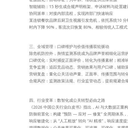
智能辅助：15 秒生成合规声明框架、申诉材料与处置建
协同派单：对接内部流程，实现跨部门快速响应
某连锁餐饮品牌后厨卫生视频引发危机，依托系统10 分钟
时内下降 90%，客流次日恢复 80%。相较传统人工模式
三、全域管理：口碑维护与价值传播双轮驱动
除危机防控外，舆情监测系统成为品牌声誉精细化运营
口碑优化：实时捕捉正面评价，转化为传播素材；精准
竞争监测：追踪竞品动态、营销效果与用户口碑，辅助
营销复盘：量化公关活动声量、正面率、传播范围与转化效
合规风控：监测政策法规、行业监管动态，提前规避合
四、行业变革：数智化成公关转型必由之路
《2026 中国公关行业白皮书》指出，AI 与大数据正
防御前置化：构建 “预防 — 应对 — 修复” 全周期体系
响应敏捷化：从 “人工粗放” 转向 “AI 精准”，响应速度提
管理数据化：公关效果可量化、可追溯、可优化，支撑