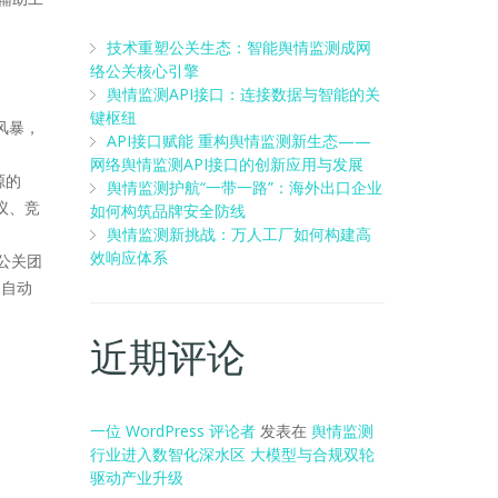
技术重塑公关生态：智能舆情监测成网
络公关核心引擎
舆情监测API接口：连接数据与智能的关
键枢纽
风暴，
API接口赋能 重构舆情监测新生态——
网络舆情监测API接口的创新应用与发展
源的
舆情监测护航“一带一路”：海外出口企业
议、竞
如何构筑品牌安全防线
舆情监测新挑战：万人工厂如何构建高
效响应体系
，公关团
 自动
近期评论
一位 WordPress 评论者
发表在
舆情监测
行业进入数智化深水区 大模型与合规双轮
驱动产业升级